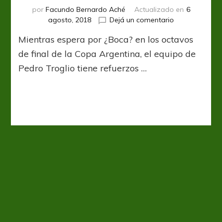
por
Facundo Bernardo Aché
Actualizado en
6
en
agosto, 2018
Dejá un comentario
Medio
Mientras espera por ¿Boca? en los octavos
plantel
nuevo
de final de la Copa Argentina, el equipo de
Pedro Troglio tiene refuerzos …