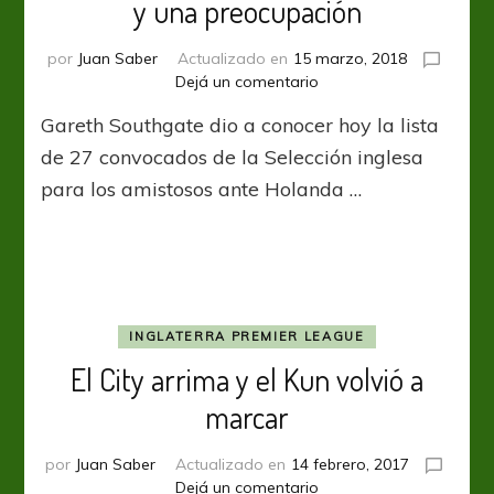
y una preocupación
por
Juan Saber
Actualizado en
15 marzo, 2018
en
Dejá un comentario
Cuatro
Gareth Southgate dio a conocer hoy la lista
sorpresas,
algunas
de 27 convocados de la Selección inglesa
vueltas
para los amistosos ante Holanda …
y
una
preocupación
INGLATERRA PREMIER LEAGUE
El City arrima y el Kun volvió a
marcar
por
Juan Saber
Actualizado en
14 febrero, 2017
en
Dejá un comentario