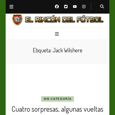
El Rincón del Fútbol
Diario digital de Fútbol
Etiqueta:
Jack Wilshere
SIN CATEGORÍA
Cuatro sorpresas, algunas vueltas