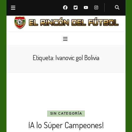
El Rincón del Fútbol
Diario digital de Fútbol
Etiqueta:
Ivanovic gol Bolivia
SIN CATEGORÍA
¡A lo Súper Campeones!