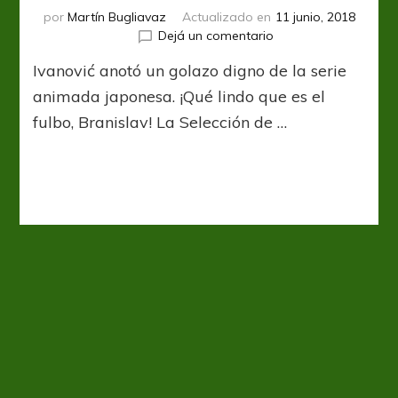
por
Martín Bugliavaz
Actualizado en
11 junio, 2018
en
Dejá un comentario
¡A
Ivanović anotó un golazo digno de la serie
lo
Súper
animada japonesa. ¡Qué lindo que es el
Campeones!
fulbo, Branislav! La Selección de …