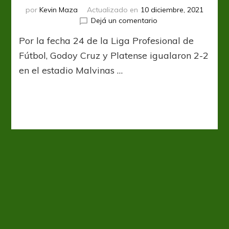
por
Kevin Maza
Actualizado en
10 diciembre, 2021
en
Dejá un comentario
Vibrante
Por la fecha 24 de la Liga Profesional de
empate
en
Fútbol, Godoy Cruz y Platense igualaron 2-2
Mendoza
en el estadio Malvinas …