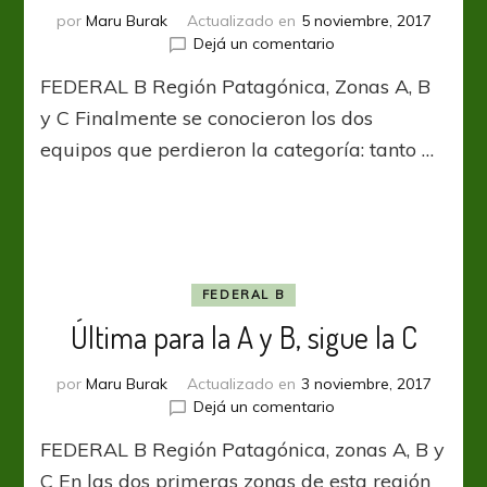
por
Maru Burak
Actualizado en
5 noviembre, 2017
en
Dejá un comentario
Casi
FEDERAL B Región Patagónica, Zonas A, B
todo
dicho
y C Finalmente se conocieron los dos
equipos que perdieron la categoría: tanto …
FEDERAL B
Última para la A y B, sigue la C
por
Maru Burak
Actualizado en
3 noviembre, 2017
en
Dejá un comentario
Última
FEDERAL B Región Patagónica, zonas A, B y
para
la
C En las dos primeras zonas de esta región