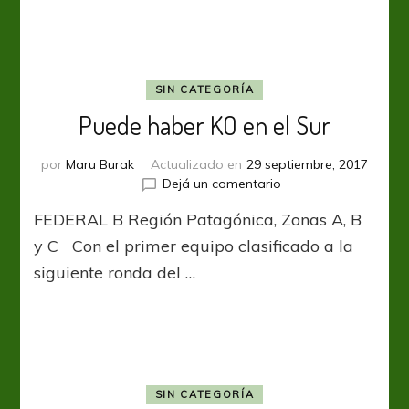
SIN CATEGORÍA
Puede haber KO en el Sur
por
Maru Burak
Actualizado en
29 septiembre, 2017
en
Dejá un comentario
Puede
FEDERAL B Región Patagónica, Zonas A, B
haber
KO
y C Con el primer equipo clasificado a la
en
siguiente ronda del …
el
Sur
SIN CATEGORÍA