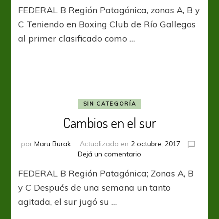
Programación
FEDERAL B Región Patagónica, zonas A, B y
de
la
C Teniendo en Boxing Club de Río Gallegos
Patagonia
al primer clasificado como …
SIN CATEGORÍA
Cambios en el sur
por
Maru Burak
Actualizado en
2 octubre, 2017
en
Dejá un comentario
Cambios
FEDERAL B Región Patagónica; Zonas A, B
en
el
y C Después de una semana un tanto
sur
agitada, el sur jugó su …