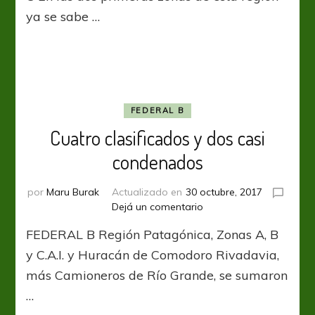
A
ya se sabe …
y
B,
sigue
la
C
FEDERAL B
Cuatro clasificados y dos casi
condenados
por
Maru Burak
Actualizado en
30 octubre, 2017
en
Dejá un comentario
Cuatro
FEDERAL B Región Patagónica, Zonas A, B
clasificados
y
y C.A.I. y Huracán de Comodoro Rivadavia,
dos
más Camioneros de Río Grande, se sumaron
casi
…
condenados