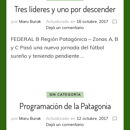
Tres líderes y uno por descender
por
Maru Burak
Actualizado en
16 octubre, 2017
en
Dejá un comentario
Tres
FEDERAL B Región Patagónica – Zonas A, B
líderes
y
y C Pasó una nueva jornada del fútbol
uno
sureño y teniendo pendiente …
por
descender
SIN CATEGORÍA
Programación de la Patagonia
por
Maru Burak
Actualizado en
12 octubre, 2017
en
Dejá un comentario