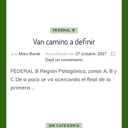
FEDERAL B
Van camino a definir
por
Maru Burak
Actualizado en
27 octubre, 2017
en
Dejá un comentario
Van
FEDERAL B Región Patagónica, zonas A, B y
camino
a
C De a poco se va acercando el final de la
definir
primera …
SIN CATEGORÍA