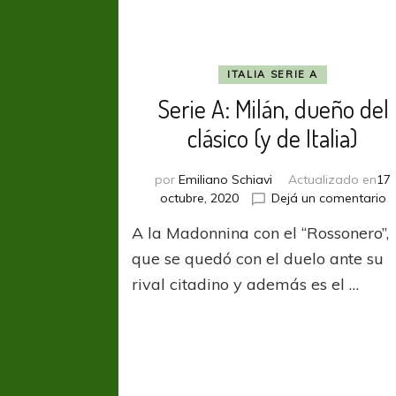
ITALIA SERIE A
Serie A: Milán, dueño del
clásico (y de Italia)
por
Emiliano Schiavi
Actualizado en
17
e
octubre, 2020
Dejá un comentario
S
A la Madonnina con el “Rossonero”,
A
Mi
que se quedó con el duelo ante su
d
rival citadino y además es el …
d
c
(y
d
It