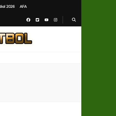
ial 2026
AFA