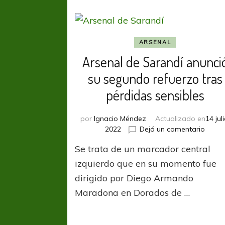
ARSENAL
Arsenal de Sarandí anunci
su segundo refuerzo tras
pérdidas sensibles
por
Ignacio Méndez
Actualizado en
14 juli
en
2022
Dejá un comentario
Arsen
Se trata de un marcador central
de
Saran
izquierdo que en su momento fue
anunc
dirigido por Diego Armando
su
Maradona en Dorados de …
segu
refue
tras
pérdi