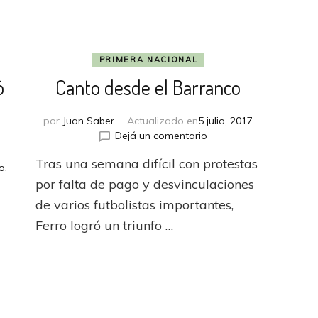
PRIMERA NACIONAL
ó
Canto desde el Barranco
por
Juan Saber
Actualizado en
5 julio, 2017
en
Dejá un comentario
Canto
Tras una semana difícil con protestas
desde
o,
el
por falta de pago y desvinculaciones
Barranco
al
de varios futbolistas importantes,
Ferro logró un triunfo …
dí
ió
ndo
rzo
das