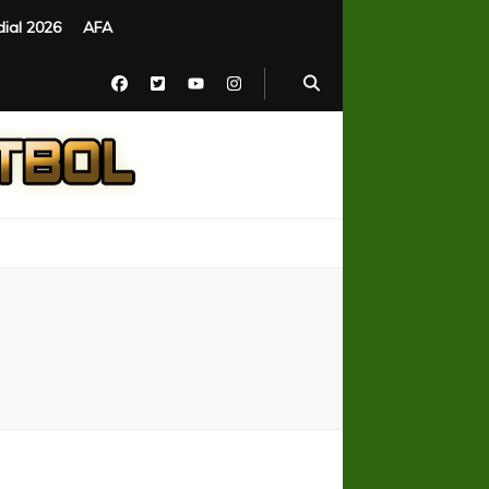
ial 2026
AFA