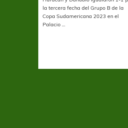
empató
con
la tercera fecha del Grupo B de la
Danubio
Copa Sudamericana 2023 en el
pero
Palacio …
sigue
líder
del
Grupo
B