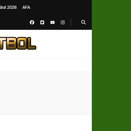
ial 2026
AFA