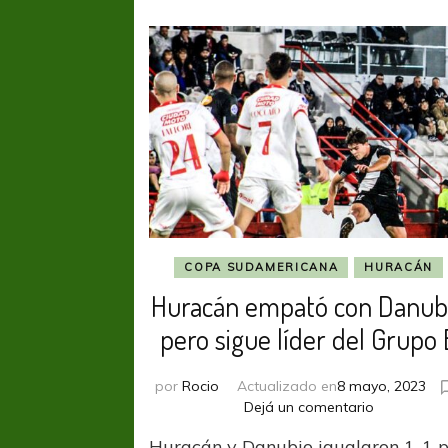
COPA SUDAMERICANA
HURACÁN
Huracán empató con Danub
pero sigue líder del Grupo 
por
Rocio
Actualizado en
8 mayo, 2023
en
Dejá un comentario
Huracán
Huracán y Danubio igualaron 1-1 