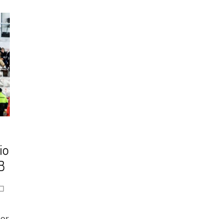
io
B
por