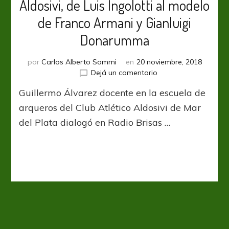
Aldosivi, de Luis Ingolotti al modelo
de Franco Armani y Gianluigi
Donarumma
por
Carlos Alberto Sommi
en
20 noviembre, 2018
en
Dejá un comentario
La
Guillermo Álvarez docente en la escuela de
maduración
del
arqueros del Club Atlético Aldosivi de Mar
arquero
del Plata dialogó en Radio Brisas …
en
Aldosivi,
de
Luis
Ingolotti
al
modelo
de
Franco
Armani