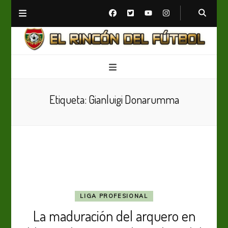
El Rincón del Fútbol
Diario digital de Fútbol
Etiqueta:
Gianluigi Donarumma
LIGA PROFESIONAL
La maduración del arquero en