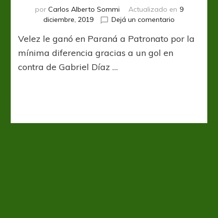
por
Carlos Alberto Sommi
Actualizado en
9
en
diciembre, 2019
Dejá un comentario
Vélez
Velez le ganó en Paraná a Patronato por la
sonrió
en
mínima diferencia gracias a un gol en
Paraná
contra de Gabriel Díaz …