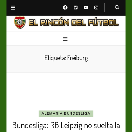
El Rincón del Fútbol
Diario digital de Fútbol
Etiqueta:
Freiburg
ALEMANIA BUNDESLIGA
Bundesliga: RB Leipzig no suelta la