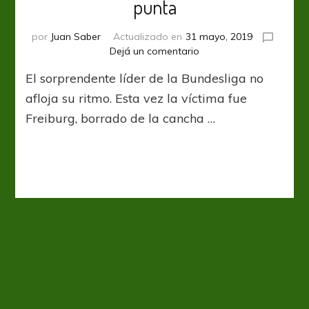
punta
por
Juan Saber
Actualizado en
31 mayo, 2019
en
Dejá un comentario
Bundesliga:
El sorprendente líder de la Bundesliga no
RB
Leipzig
afloja su ritmo. Esta vez la víctima fue
no
Freiburg, borrado de la cancha …
suelta
la
punta