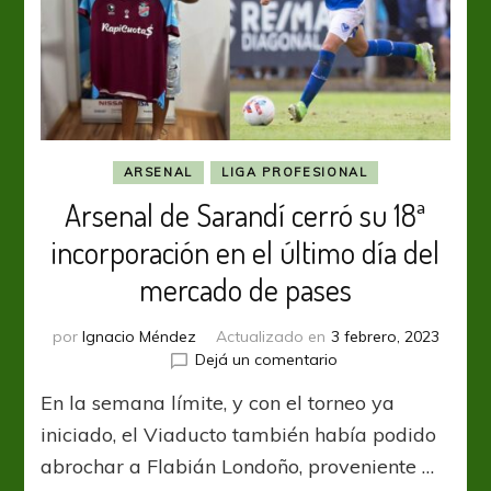
ARSENAL
LIGA PROFESIONAL
Arsenal de Sarandí cerró su 18ª
incorporación en el último día del
mercado de pases
por
Ignacio Méndez
Actualizado en
3 febrero, 2023
en
Dejá un comentario
Arsenal
En la semana límite, y con el torneo ya
de
Sarandí
iniciado, el Viaducto también había podido
cerró
abrochar a Flabián Londoño, proveniente …
su