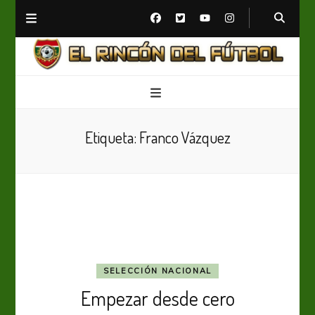
El Rincón del Fútbol
Diario digital de Fútbol
Etiqueta:
Franco Vázquez
SELECCIÓN NACIONAL
Empezar desde cero