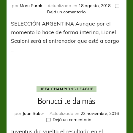
por
Maru Burak
Actualizado en
18 agosto, 2018
en
Dejá un comentario
Empezar
SELECCIÓN ARGENTINA Aunque por el
desde
cero
momento lo hace de forma interina, Lionel
Scaloni será el entrenador que esté a cargo
…
UEFA CHAMPIONS LEAGUE
Bonucci te da más
por
Juan Saber
Actualizado en
22 noviembre, 2016
en
Dejá un comentario
Bonucci
Juventus dio vuelta el resultado en el
te