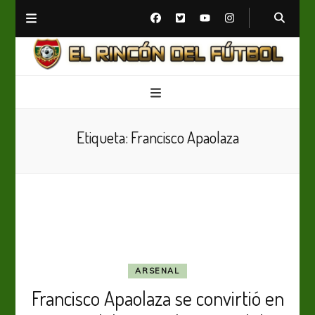
El Rincón del Fútbol
Diario digital de Fútbol
Etiqueta:
Francisco Apaolaza
ARSENAL
Francisco Apaolaza se convirtió en