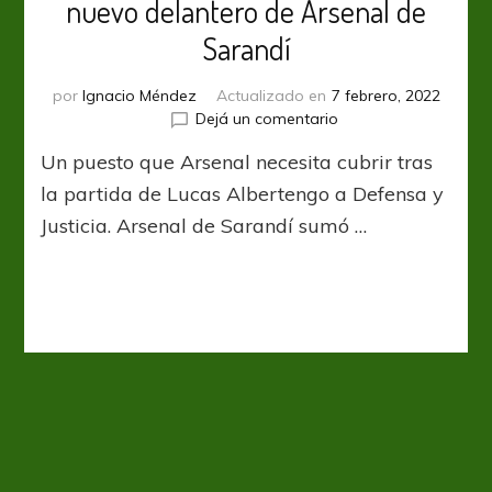
nuevo delantero de Arsenal de
Sarandí
por
Ignacio Méndez
Actualizado en
7 febrero, 2022
en
Dejá un comentario
Francisco
Un puesto que Arsenal necesita cubrir tras
Apaolaza
se
la partida de Lucas Albertengo a Defensa y
convirtió
Justicia. Arsenal de Sarandí sumó …
en
nuevo
delantero
de
Arsenal
de
Sarandí