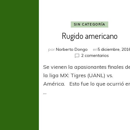
SIN CATEGORÍA
Rugido americano
por
Norberto Dongo
en
5 diciembre, 201
en
2 comentarios
Rugido
Se vienen la apasionantes finales d
americano
la liga MX: Tigres (UANL) vs.
América. Esto fue lo que ocurrió e
…