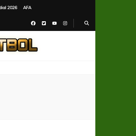
ial 2026
AFA