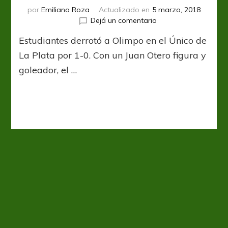
por
Emiliano Roza
Actualizado en
5 marzo, 2018
en
Dejá un comentario
Tomate
Estudiantes derrotó a Olimpo en el Único de
un
Ferney
La Plata por 1-0. Con un Juan Otero figura y
goleador, el …