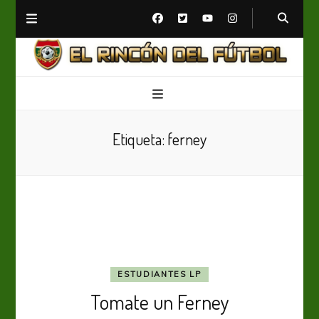
El Rincón del Fútbol
Diario digital de Fútbol
Etiqueta:
ferney
ESTUDIANTES LP
Tomate un Ferney