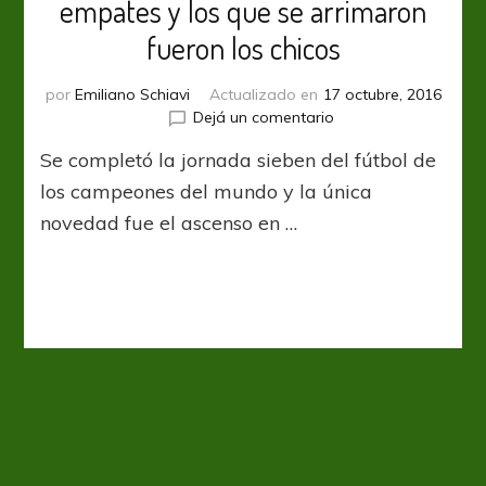
empates y los que se arrimaron
fueron los chicos
por
Emiliano Schiavi
Actualizado en
17 octubre, 2016
en
Dejá un comentario
Bundesliga:
Se completó la jornada sieben del fútbol de
fin
de
los campeones del mundo y la única
semana
novedad fue el ascenso en …
de
empates
y
los
que
se
arrimaron
fueron
los
chicos