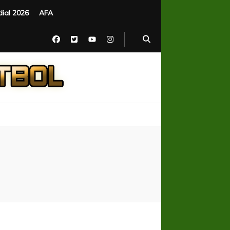
ial 2026
AFA