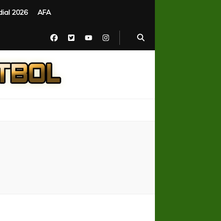
ial 2026
AFA