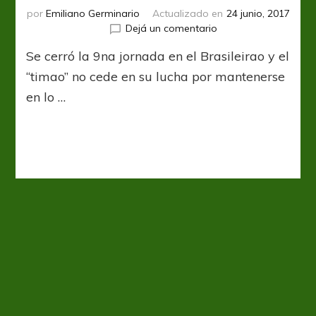
por
Emiliano Germinario
Actualizado en
24 junio, 2017
en
Dejá un comentario
El
Se cerró la 9na jornada en el Brasileirao y el
Timao,
a
“timao” no cede en su lucha por mantenerse
paso
en lo …
firme