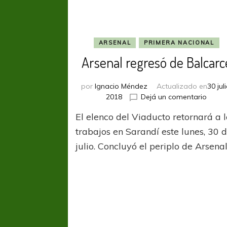
ARSENAL
PRIMERA NACIONAL
Arsenal regresó de Balcarc
por
Ignacio Méndez
Actualizado en
30 juli
en
2018
Dejá un comentario
Arsen
El elenco del Viaducto retornará a l
regre
de
trabajos en Sarandí este lunes, 30 
Balca
julio. Concluyó el periplo de Arsena