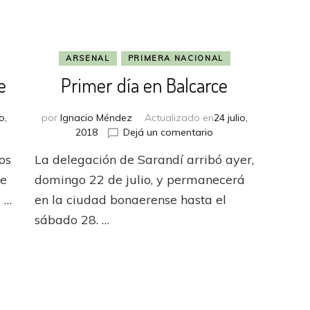
ARSENAL
PRIMERA NACIONAL
e
Primer día en Balcarce
o,
por
Ignacio Méndez
Actualizado en
24 julio,
en
2018
Dejá un comentario
al
Primer
os
La delegación de Sarandí arribó ayer,
só
día
en
de
domingo 22 de julio, y permanecerá
rce
Balcarce
l …
en la ciudad bonaerense hasta el
sábado 28. …