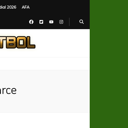
ial 2026
AFA
arce