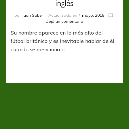
inglés
por
Juan Saber
Actualizado en
4 mayo, 2018
en
Dejá un comentario
Bobby
Su nombre aparece en lo más alto del
Charlton,
el
fútbol británico y es inevitable hablar de él
Sir
cuando se menciona a …
del
fútbol
inglés