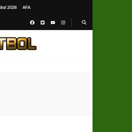
ial 2026
AFA