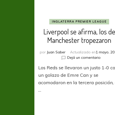
INGLATERRA PREMIER LEAGUE
Liverpool se afirma, los d
Manchester tropezaron
por
Juan Saber
Actualizado en
1 mayo, 20
en
Dejá un comentario
Liverpoo
Los Reds se llevaron un justo 1-0 c
se
afirma,
un golazo de Emre Can y se
los
acomodaron en la tercera posición,
de
…
Manches
tropeza