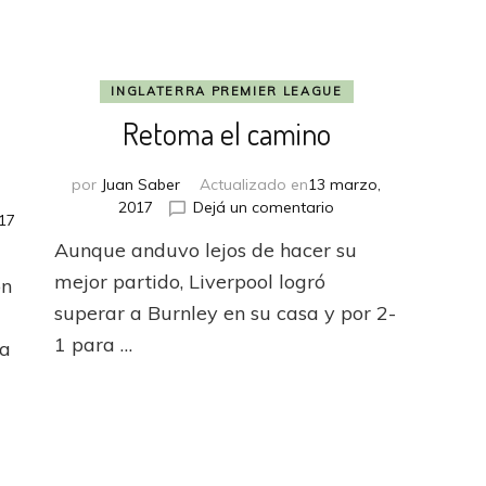
INGLATERRA PREMIER LEAGUE
e
Retoma el camino
por
Juan Saber
Actualizado en
13 marzo,
en
2017
Dejá un comentario
17
Retoma
Aunque anduvo lejos de hacer su
el
l
camino
mejor partido, Liverpool logró
on
superar a Burnley en su casa y por 2-
1 para …
 a
ter
ron