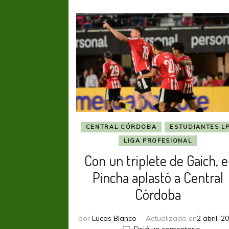
CENTRAL CÓRDOBA
ESTUDIANTES L
LIGA PROFESIONAL
Con un triplete de Gaich, e
Pincha aplastó a Central
Córdoba
por
Lucas Blanco
Actualizado en
2 abril, 2
en