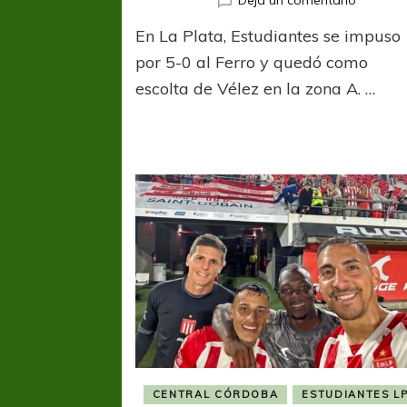
Dejá un comentario
Con
En La Plata, Estudiantes se impuso
un
triplete
por 5-0 al Ferro y quedó como
de
escolta de Vélez en la zona A. …
Gaich,
el
Pincha
aplastó
a
Central
Córdob
CENTRAL CÓRDOBA
ESTUDIANTES L