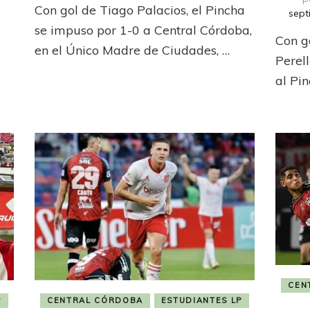
Con gol de Tiago Palacios, el Pincha
una
sept
semana
se impuso por 1-0 a Central Córdoba,
Con g
cargada
en el Único Madre de Ciudades, …
de
Perel
tensión,
al Pi
Estudiantes
pasó
a
semis
en
Santiago
a
CEN
P
CENTRAL CÓRDOBA
ESTUDIANTES LP