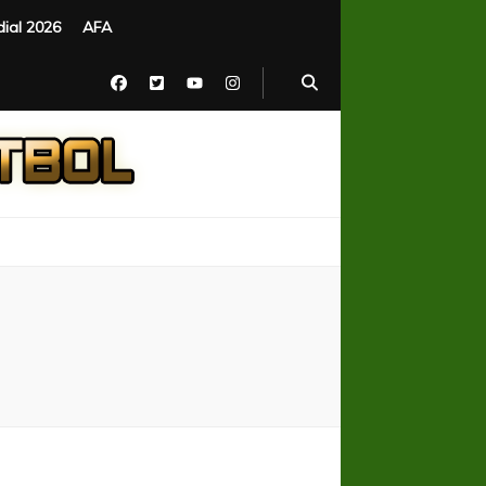
ial 2026
AFA