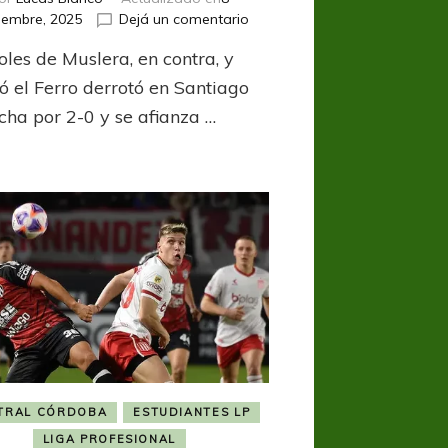
en
iembre, 2025
Dejá un comentario
Con
oles de Muslera, en contra, y
una
ráfaga
ló el Ferro derrotó en Santiago
el
ncha por 2-0 y se afianza …
inicio,
Central
Córdoba
se
impuso
a
Estudiantes
TRAL CÓRDOBA
ESTUDIANTES LP
LIGA PROFESIONAL