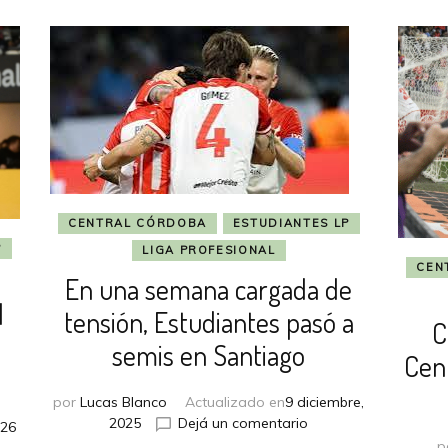
CENTRAL CÓRDOBA
ESTUDIANTES LP
P
LIGA PROFESIONAL
CEN
En una semana cargada de
l
tensión, Estudiantes pasó a
C
semis en Santiago
Cen
por
Lucas Blanco
Actualizado en
9 diciembre,
en
2025
Dejá un comentario
026
En
p