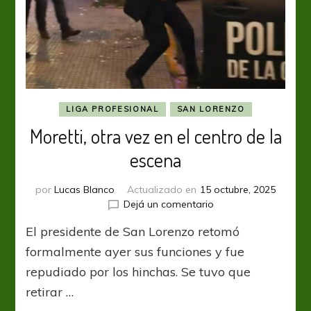
LIGA PROFESIONAL
SAN LORENZO
Moretti, otra vez en el centro de la
escena
por
Lucas Blanco
Actualizado en
15 octubre, 2025
en
Dejá un comentario
Moretti,
El presidente de San Lorenzo retomó
otra
vez
formalmente ayer sus funciones y fue
en
repudiado por los hinchas. Se tuvo que
el
retirar …
centro
de