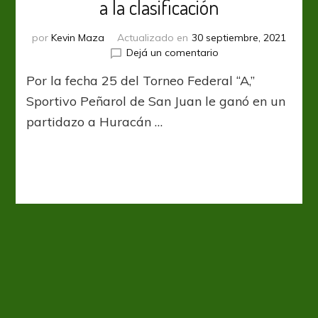
a la clasificación
por
Kevin Maza
Actualizado en
30 septiembre, 2021
en
Dejá un comentario
Sportivo
Por la fecha 25 del Torneo Federal “A,”
Peñarol
ganó
Sportivo Peñarol de San Juan le ganó en un
y
partidazo a Huracán …
se
acerca
a
la
clasificación