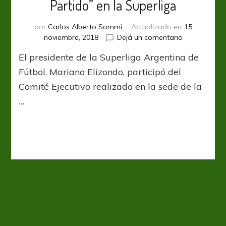
Partido” en la Superliga
por
Carlos Alberto Sommi
Actualizado en
15
en
noviembre, 2018
Dejá un comentario
Crece
El presidente de la Superliga Argentina de
la
idea
Fútbol, Mariano Elizondo, participó del
de
Comité Ejecutivo realizado en la sede de la
un
…
“Director
de
Partido”
en
la
Superliga