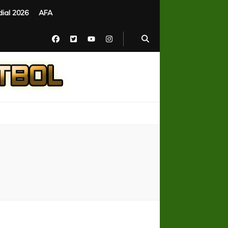
ial 2026
AFA