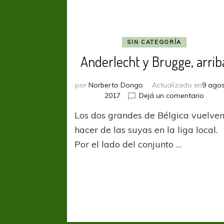
SIN CATEGORÍA
Anderlecht y Brugge, arrib
por
Norberto Dongo
Actualizado en
9 agos
en
2017
Dejá un comentario
Ander
Los dos grandes de Bélgica vuelven
y
Brugg
hacer de las suyas en la liga local.
arriba
Por el lado del conjunto …