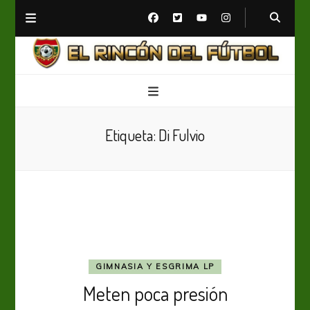
El Rincón del Fútbol
Diario digital de Fútbol
Etiqueta:
Di Fulvio
GIMNASIA Y ESGRIMA LP
Meten poca presión