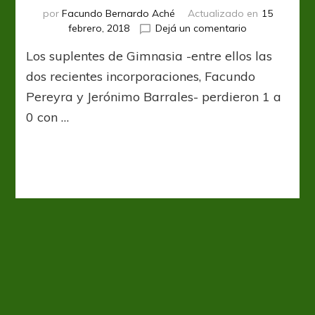
por
Facundo Bernardo Aché
Actualizado en
15
en
febrero, 2018
Dejá un comentario
Meten
Los suplentes de Gimnasia -entre ellos las
poca
presión
dos recientes incorporaciones, Facundo
Pereyra y Jerónimo Barrales- perdieron 1 a
0 con …