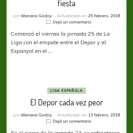
fiesta
por
Mariana Godoy
Actualizado en
25 febrero, 2018
en
Dejá un comentario
Arriba
Comenzó el viernes la jornada 25 de La
el
Camp
Liga con el empate entre el Depor y el
Nou
Espanyol en el …
se
vistió
de
fiesta
LIGA ESPAÑOLA
El Depor cada vez peor
por
Mariana Godoy
Actualizado en
13 febrero, 2018
en
Dejá un comentario
El
En el cierre de la jornada 23, se enfrentaron