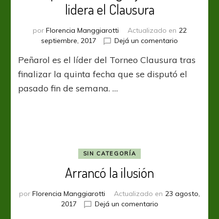
lidera el Clausura
por
Florencia Manggiarotti
Actualizado en
22
en
septiembre, 2017
Dejá un comentario
Campeonat
Peñarol es el líder del Torneo Clausura tras
Uruguayo:
Peñarol
finalizar la quinta fecha que se disputó el
lidera
pasado fin de semana. …
el
Clausura
SIN CATEGORÍA
Arrancó la ilusión
por
Florencia Manggiarotti
Actualizado en
23 agosto,
en
2017
Dejá un comentario
Arrancó