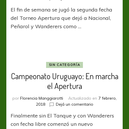
Campeonato
El fin de semana se jugó la segunda fecha
uruguayo:
Tres
del Torneo Apertura que dejó a Nacional,
en
Peñarol y Wanderers como …
la
cima
SIN CATEGORÍA
Campeonato Uruguayo: En marcha
el Apertura
por
Florencia Manggiarotti
Actualizado en
7 febrero,
en
2018
Dejá un comentario
Campeonato
Finalmente sin El Tanque y con Wanderers
Uruguayo:
En
con fecha libre comenzó un nuevo
marcha