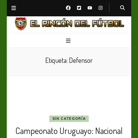
El Rincón del Fútbol
Diario digital de Fútbol
Etiqueta:
Defensor
SIN CATEGORÍA
Campeonato Uruguayo: Nacional