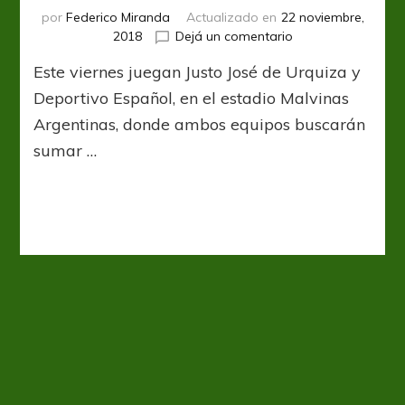
por
Federico Miranda
Actualizado en
22 noviembre,
en
2018
Dejá un comentario
Con
Este viernes juegan Justo José de Urquiza y
los
ojos
Deportivo Español, en el estadio Malvinas
puestos
Argentinas, donde ambos equipos buscarán
en
sumar …
el
triunfo