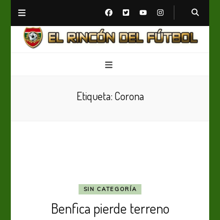
El Rincón del Fútbol
Diario digital de Fútbol
Etiqueta:
Corona
SIN CATEGORÍA
Benfica pierde terreno