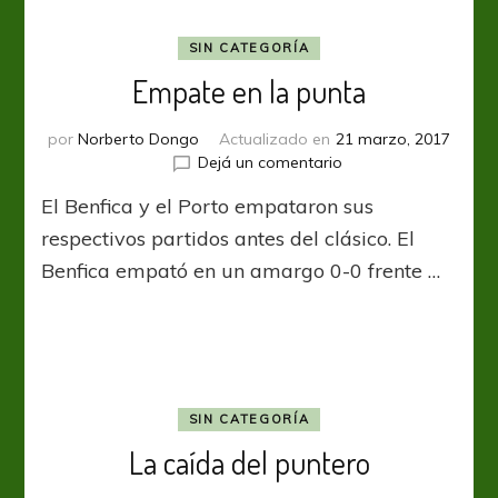
SIN CATEGORÍA
Empate en la punta
por
Norberto Dongo
Actualizado en
21 marzo, 2017
en
Dejá un comentario
Empate
El Benfica y el Porto empataron sus
en
la
respectivos partidos antes del clásico. El
punta
Benfica empató en un amargo 0-0 frente …
SIN CATEGORÍA
La caída del puntero