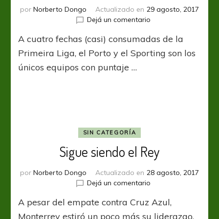
por
Norberto Dongo
Actualizado en
29 agosto, 2017
en
Dejá un comentario
Benfica
A cuatro fechas (casi) consumadas de la
pierde
terreno
Primeira Liga, el Porto y el Sporting son los
únicos equipos con puntaje …
SIN CATEGORÍA
Sigue siendo el Rey
por
Norberto Dongo
Actualizado en
28 agosto, 2017
en
Dejá un comentario
Sigue
A pesar del empate contra Cruz Azul,
siendo
el
Monterrey estiró un poco más su liderazgo.