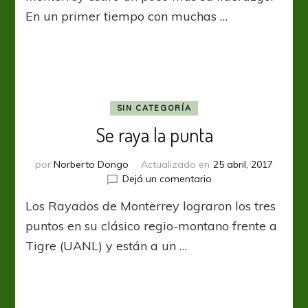
Rey
En un primer tiempo con muchas …
SIN CATEGORÍA
Se raya la punta
por
Norberto Dongo
Actualizado en
25 abril, 2017
en
Dejá un comentario
Se
Los Rayados de Monterrey lograron los tres
raya
la
puntos en su clásico regio-montano frente a
punta
Tigre (UANL) y están a un …