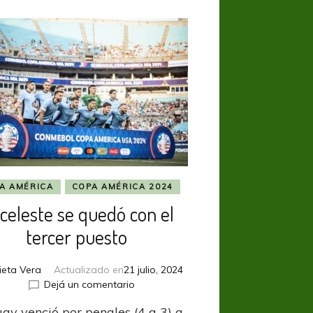
A AMÉRICA
COPA AMÉRICA 2024
 celeste se quedó con el
tercer puesto
lieta Vera
Actualizado en
21 julio, 2024
en
Dejá un comentario
La
ay venció por penales (4 a 3) a