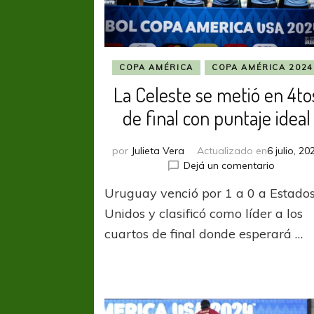
COPA AMÉRICA
COPA AMÉRICA 2024
La Celeste se metió en 4to
de final con puntaje ideal
por
Julieta Vera
Actualizado en
6 julio, 20
en
Dejá un comentario
La
Uruguay venció por 1 a 0 a Estado
Celeste
se
Unidos y clasificó como líder a los
metió
cuartos de final donde esperará …
en
4tos
de
final
con
puntaje