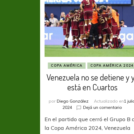
ideal
COPA AMÉRICA
COPA AMÉRICA 2024
Venezuela no se detiene y 
está en Cuartos
por
Diego González
Actualizado en
1 juli
en
2024
Dejá un comentario
Venez
En el partido que cerró el Grupo B 
no
se
la Copa América 2024, Venezuela
detie