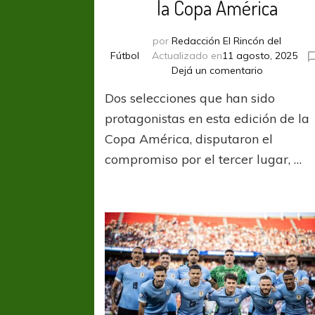
la Copa América
por
Redacción El Rincón del
Fútbol
Actualizado en
11 agosto, 2025
en
Dejá un comentario
En
Dos selecciones que han sido
un
emocionan
protagonistas en esta edición de la
encuentro,
Copa América, disputaron el
Argentina
compromiso por el tercer lugar, …
se
quedó
con
el
tercer
lugar
de
la
Copa
América