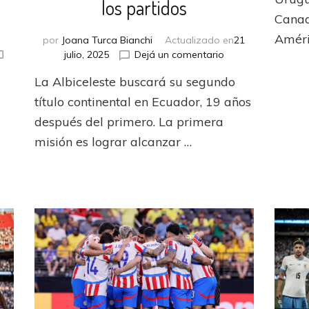
los partidos
Canad
Améri
por
Joana Turca Bianchi
Actualizado en
21
en
julio, 2025
Dejá un comentario
Argentina
La Albiceleste buscará su segundo
en
la
título continental en Ecuador, 19 años
te
Copa
después del primero. La primera
América
misión es lograr alcanzar …
Femenina
2025:
convocadas,
fixture
y
donde
podes
mirar
los
partidos