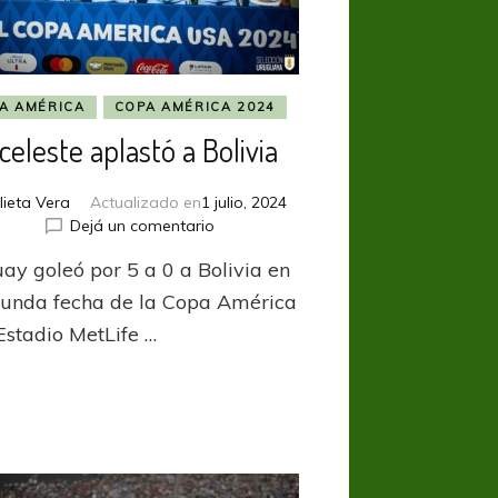
A AMÉRICA
COPA AMÉRICA 2024
celeste aplastó a Bolivia
ulieta Vera
Actualizado en
1 julio, 2024
en
Dejá un comentario
La
ay goleó por 5 a 0 a Bolivia en
celeste
aplastó
gunda fecha de la Copa América
a
 Estadio MetLife …
Bolivia