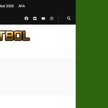
ial 2026
AFA