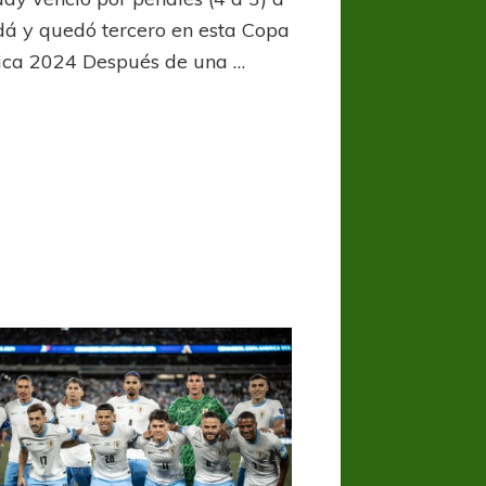
celeste
se
á y quedó tercero en esta Copa
quedó
ca 2024 Después de una …
con
el
tercer
puesto