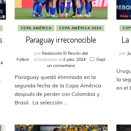
COPA AMÉRICA
COPA AMÉRICA 2024
COP
s
Paraguay irreconocible
La 
por
Redacción El Rincón del
por
J
Fútbol
Actualizado en
2 julio, 2024
Dejá
24
en
un comentario
Urugu
Paraguay
Paraguay quedó eliminada en la
irreconocible
la se
s
segunda fecha de la Copa América
en el
después de perder con Colombia y
Brasil. La selección …