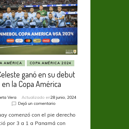
A AMÉRICA
COPA AMÉRICA 2024
Celeste ganó en su debut
en la Copa América
ieta Vera
Actualizado en
28 junio, 2024
en
Dejá un comentario
La
ay comenzó con el pie derecho
Celeste
ganó
ció por 3 a 1 a Panamá con
en