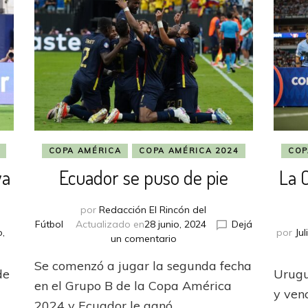
COPA AMÉRICA
COPA AMÉRICA 2024
COP
ya
Ecuador se puso de pie
La 
por
Redacción El Rincón del
Fútbol
Actualizado en
28 junio, 2024
Dejá
o,
por
Jul
en
un comentario
Ecuador
uela
Se comenzó a jugar la segunda fecha
se
de
Urugu
puso
en el Grupo B de la Copa América
y ven
de
ne
2024 y Ecuador le ganó …