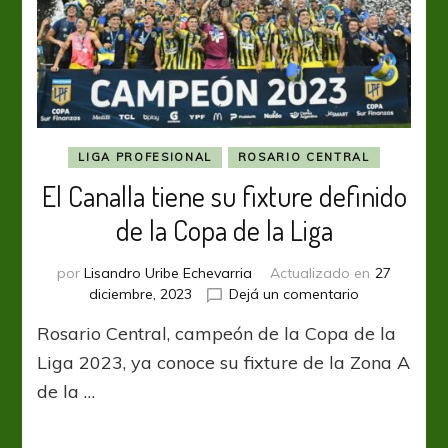
LIGA PROFESIONAL
ROSARIO CENTRAL
El Canalla tiene su fixture definido
de la Copa de la Liga
por
Lisandro Uribe Echevarria
Actualizado en
27
en
diciembre, 2023
Dejá un comentario
El
Rosario Central, campeón de la Copa de la
Canalla
tiene
Liga 2023, ya conoce su fixture de la Zona A
su
de la …
fixture
definido
de