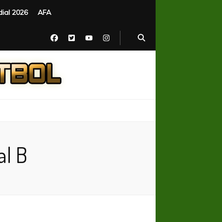
ial 2026
AFA
al B