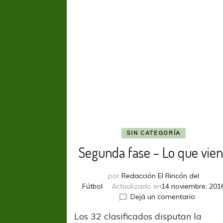
SIN CATEGORÍA
Segunda fase – Lo que vie
por
Redacción El Rincón del
Fútbol
Actualizado en
14 noviembre, 201
en
Dejá un comentario
Segund
Los 32 clasificados disputan la
fase