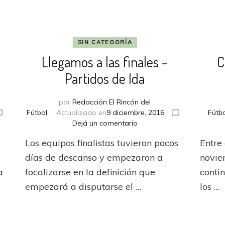
SIN CATEGORÍA
Llegamos a las finales –
C
Partidos de Ida
por
Redacción El Rincón del
Fútbol
Actualizado en
9 diciembre, 2016
Fútb
en
Dejá un comentario
Llegamos
Los equipos finalistas tuvieron pocos
Entre
a
s,
las
días de descanso y empezaron a
novie
finales
a
focalizarse en la definición que
conti
–
empezará a disputarse el …
los …
Partidos
de
Ida