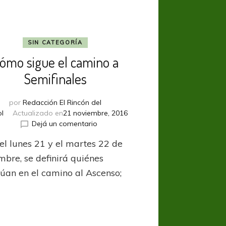
SIN CATEGORÍA
ómo sigue el camino a
Semifinales
por
Redacción El Rincón del
ol
Actualizado en
21 noviembre, 2016
en
Dejá un comentario
Cómo
 el lunes 21 y el martes 22 de
sigue
el
mbre, se definirá quiénes
camino
núan en el camino al Ascenso;
a
Semifinales