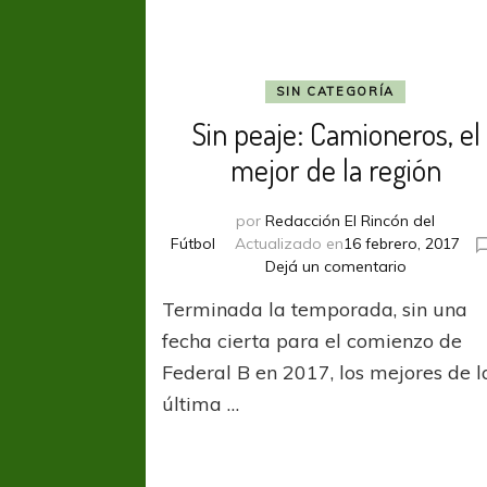
SIN CATEGORÍA
Sin peaje: Camioneros, el
mejor de la región
por
Redacción El Rincón del
Fútbol
Actualizado en
16 febrero, 2017
en
Dejá un comentario
Sin
Terminada la temporada, sin una
peaje:
Camionero
fecha cierta para el comienzo de
el
Federal B en 2017, los mejores de l
mejor
última …
de
la
región