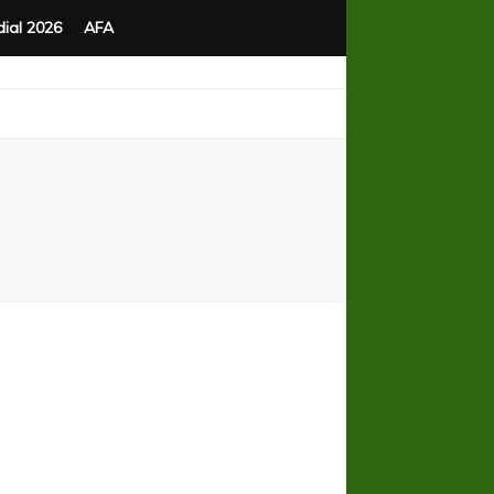
ial 2026
AFA