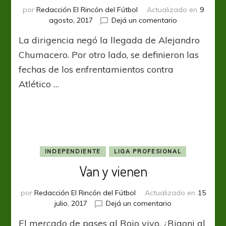
por
Redacción El Rincón del Fútbol
Actualizado en
9
en
agosto, 2017
Dejá un comentario
Cero
La dirigencia negó la llegada de Alejandro
chances
Chumacero. Por otro lado, se definieron las
fechas de los enfrentamientos contra
Atlético …
INDEPENDIENTE
LIGA PROFESIONAL
Van y vienen
por
Redacción El Rincón del Fútbol
Actualizado en
15
en
julio, 2017
Dejá un comentario
Van
El mercado de pases al Rojo vivo. ¿Rigoni al
y