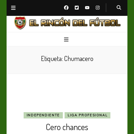
El Rincón del Fútbol
Diario digital de Fútbol
Etiqueta:
Chumacero
INDEPENDIENTE
LIGA PROFESIONAL
Cero chances