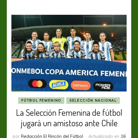
por
Nueva
Zelanda
FÚTBOL FEMENINO
SELECCIÓN NACIONAL
La Selección Femenina de fútbol
jugará un amistoso ante Chile
por
Redacción El Rincón del Fútbol
Actualizado en
16