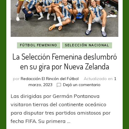
FÚTBOL FEMENINO
SELECCIÓN NACIONAL
La Selección Femenina deslumbró
en su gira por Nueva Zelanda
por
Redacción El Rincón del Fútbol
Actualizado en
1
en
marzo, 2023
Dejá un comentario
La
Las dirigidas por Germán Pontanova
Selección
Femenina
visitaron tierras del continente oceánico
deslumbró
para disputar tres partidos amistosos por
en
fecha FIFA. Su primera …
su
gira