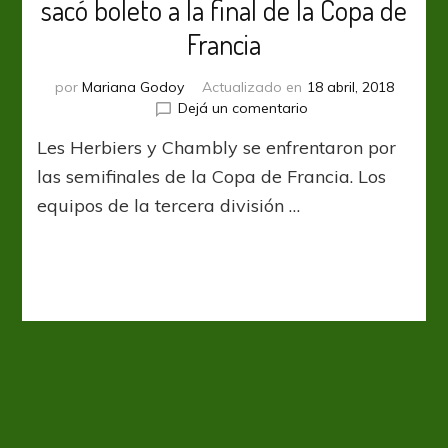
sacó boleto a la final de la Copa de
Francia
por
Mariana Godoy
Actualizado en
18 abril, 2018
en
Dejá un comentario
Les
Les Herbiers y Chambly se enfrentaron por
Herbiers
fue
las semifinales de la Copa de Francia. Los
contundente
equipos de la tercera división …
y
sacó
boleto
a
la
final
de
la
Copa
de
Francia