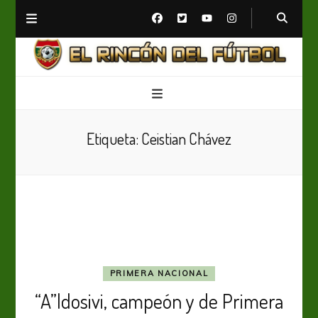
El Rincón del Fútbol
Diario digital de Fútbol
Etiqueta:
Ceistian Chávez
PRIMERA NACIONAL
“A”ldosivi, campeón y de Primera