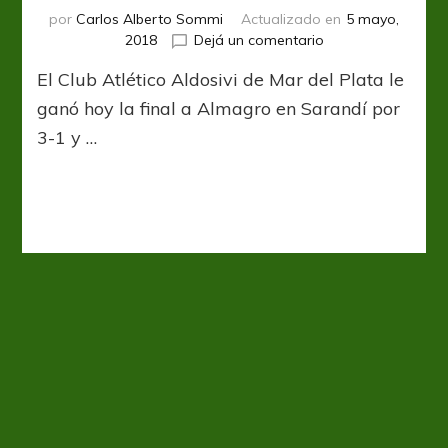
por
Carlos Alberto Sommi
Actualizado en
5 mayo,
en
2018
Dejá un comentario
“A”ldosivi,
El Club Atlético Aldosivi de Mar del Plata le
campeón
y
ganó hoy la final a Almagro en Sarandí por
de
3-1 y …
Primera