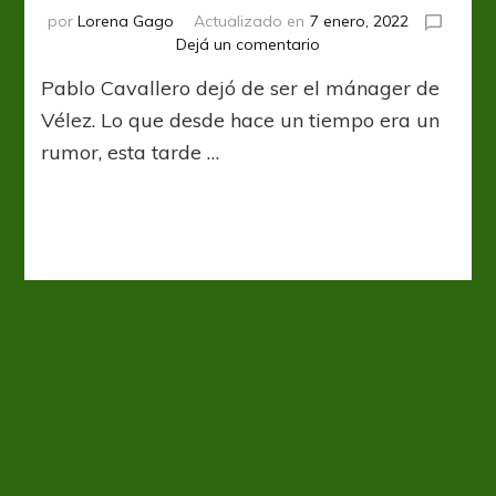
por
Lorena Gago
Actualizado en
7 enero, 2022
en
Dejá un comentario
Fin
Pablo Cavallero dejó de ser el mánager de
del
ciclo
Vélez. Lo que desde hace un tiempo era un
Cavallero
rumor, esta tarde …