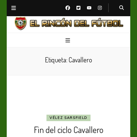
El Rincón del Fútbol
Diario digital de Fútbol
Etiqueta:
Cavallero
VÉLEZ SARSFIELD
Fin del ciclo Cavallero