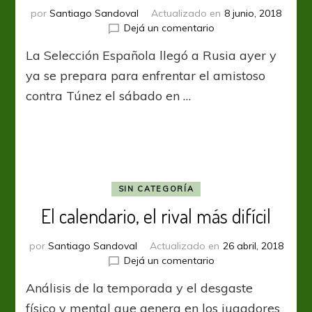
por
Santiago Sandoval
Actualizado en
8 junio, 2018
en
Dejá un comentario
Rusia
La Selección Española llegó a Rusia ayer y
se
tiñe
ya se prepara para enfrentar el amistoso
de
contra Túnez el sábado en …
Roja
SIN CATEGORÍA
El calendario, el rival más difícil
por
Santiago Sandoval
Actualizado en
26 abril, 2018
en
Dejá un comentario
El
Análisis de la temporada y el desgaste
calendario,
el
físico y mental que genera en los jugadores