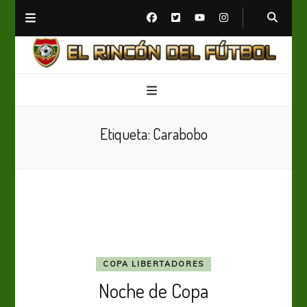
El Rincón del Fútbol
Diario digital de Fútbol
Etiqueta:
Carabobo
COPA LIBERTADORES
Noche de Copa