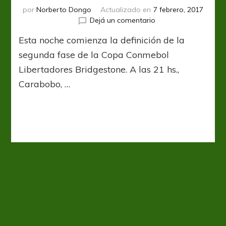
por
Norberto Dongo
Actualizado en
7 febrero, 2017
en
Dejá un comentario
Noche
Esta noche comienza la definición de la
de
Copa
segunda fase de la Copa Conmebol
Libertadores Bridgestone. A las 21 hs.,
Carabobo, …