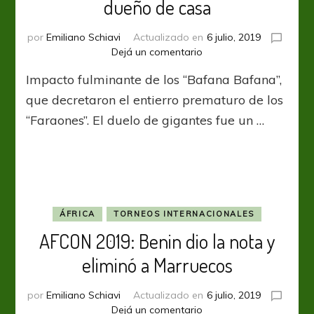
dueño de casa
por
Emiliano Schiavi
Actualizado en
6 julio, 2019
en
Dejá un comentario
AFCON
Impacto fulminante de los “Bafana Bafana”,
2019:
Sudáfrica
que decretaron el entierro prematuro de los
se
“Faraones”. El duelo de gigantes fue un …
cargó
al
dueño
de
casa
ÁFRICA
TORNEOS INTERNACIONALES
AFCON 2019: Benin dio la nota y
eliminó a Marruecos
por
Emiliano Schiavi
Actualizado en
6 julio, 2019
en
Dejá un comentario