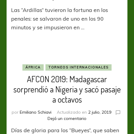
AFCON
Las “Ardillas” tuvieron la fortuna en los
2019:
Benin
penales: se salvaron de uno en los 90
dio
minutos y se impusieron en …
la
nota
y
eliminó
a
Marruecos
ÁFRICA
TORNEOS INTERNACIONALES
AFCON 2019: Madagascar
sorprendió a Nigeria y sacó pasaje
a octavos
por
Emiliano Schiavi
Actualizado en
2 julio, 2019
en
Dejá un comentario
AFCON
Días de gloria para los “Bueyes”, que saben
2019: