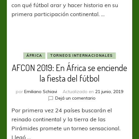
Madagascar
con qué fútbol arar y hacer historia en su
sorprendió
primera participación continental. …
a
Nigeria
y
sacó
pasaje
a
octavos
ÁFRICA
TORNEOS INTERNACIONALES
AFCON 2019: En África se enciende
la fiesta del fútbol
por
Emiliano Schiavi
Actualizado en
21 junio, 2019
en
Dejá un comentario
AFCON
Por primera vez 24 países buscarán el
2019:
En
reinado continental y la tierra de las
África
Pirámides promete un torneo sensacional.
se
Llegó …
enciende