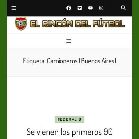
El Rincón del Fútbol
Diario digital de Fútbol
Etiqueta:
Camioneros (Buenos Aires)
FEDERAL B
Se vienen los primeros 90