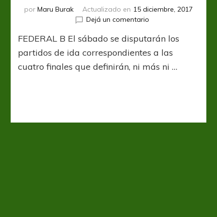
por
Maru Burak
Actualizado en
15 diciembre, 2017
en
Dejá un comentario
Se
FEDERAL B El sábado se disputarán los
vienen
los
partidos de ida correspondientes a las
primeros
cuatro finales que definirán, ni más ni …
90