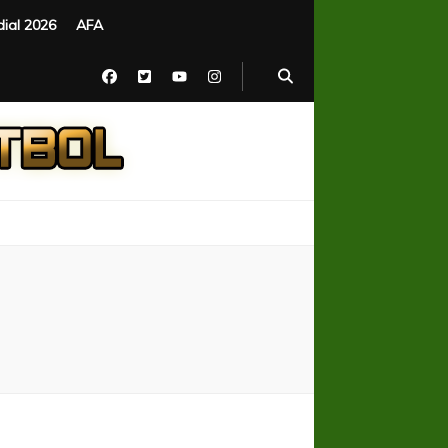
ial 2026
AFA