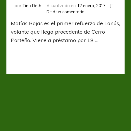
por
Tino Deth
Actualizado en
12 enero, 2017
en
Dejá un comentario
A
Matías Rojas es el primer refuerzo de Lanús,
Pinamar
con
volante que llega procedente de Cerro
cara
Porteño. Viene a préstamo por 18 …
nueva