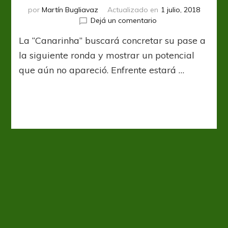
por
Martín Bugliavaz
Actualizado en
1 julio, 2018
en
Dejá un comentario
Brasil
La “Canarinha” buscará concretar su pase a
va
por
la siguiente ronda y mostrar un potencial
los
que aún no apareció. Enfrente estará …
octavos