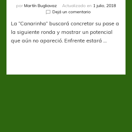
por
Martín Bugliavaz
Actualizado en
1 julio, 2018
en
Dejá un comentario
Brasil
La “Canarinha” buscará concretar su pase a
va
por
la siguiente ronda y mostrar un potencial
los
que aún no apareció. Enfrente estará …
octavos